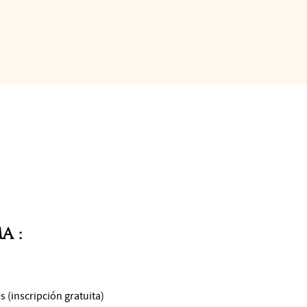
lleres, Tarbes en Tango quiere compartir la idea de un espacio de 
durante el Papillon, que tendrá lugar el lunes 19 de agosto a las 14:
rtunidad de experimentar esta forma tan concreta de hacerla posibl
todo el festival se implicará en el aspecto inclusivo.
A :
es (inscripción gratuita)