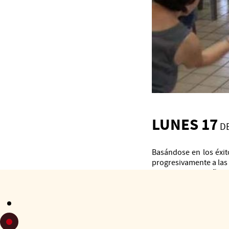
LUNES 17
DE
Basándose en los éxit
progresivamente a las 
asociaciones en años a
Este año, organizamo
participantes que qui
lugar en lugares accesi
Los talleres se realiz
de la discapacidad.