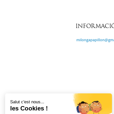
Informació
milongapapillon@gma