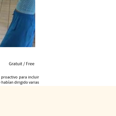
Gratuit / Free
proactivo para incluir
 habían dirigido varias
ón, están dirigidos a
a o la música. Tendrán
en el enfoque inclusivo