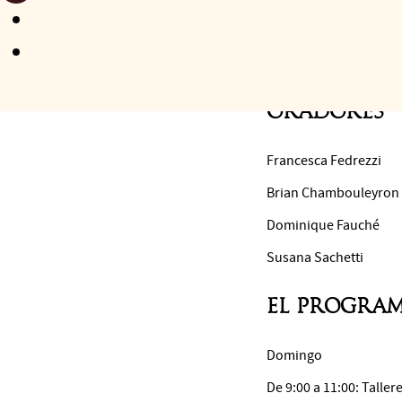
Al término de estos ta
más amplio. Por ello, 
le ofreceremos la opo
A lo largo de los años, 
Oradores
Francesca Fedrezzi
Brian Chambouleyron
Dominique Fauché
Susana Sachetti
EL PROGRAM
Domingo
De 9:00 a 11:00: Taller