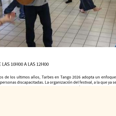
 LAS 10H00 A LAS 12H00
os de los ultimos años, Tarbes en Tango 2026 adopta un enfoque 
personas discapacitadas. La organización del festival, a la que ya se
nteriores, ha querido responder a esta petición.
s talleres para todos. Estos talleres, de dos días de duraci
eran ayudar a personas con discapacidad a disfrutar de la danz
bles a todos y serán gratuitos.
arán en colaboración con asociaciones e instituciones ya implicadas 