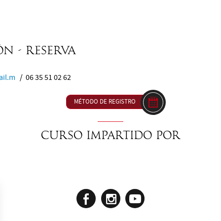
n - Reserva
il.m
/ 06 35 51 02 62
MÉTODO DE REGISTRO
Curso impartido por