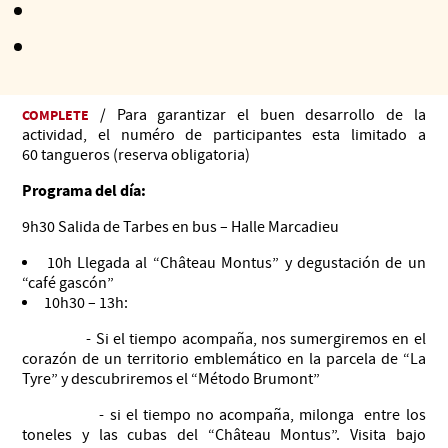
permetirá descubrir este gran dominio vitícola (visita de las
bodegas y de la región, degustación de vinos y asado
tradicional argentino) y bailar en un marco excepcional
(incluso en caso de lluvia)
/ Para garantizar el buen desarrollo de la
COMPLETE
actividad, el numéro de participantes esta limitado a
60 tangueros (reserva obligatoria)
Programa del día:
9h30 Salida de Tarbes en bus – Halle Marcadieu
​10h Llegada al “Château Montus” y degustación de un
“café gascón”
10h30 – 13h:
- Si el tiempo acompaña, nos sumergiremos en el
corazón de un territorio emblemático en la parcela de “La
Tyre” y descubriremos el “Método Brumont”
- si el tiempo no acompaña, milonga entre los
toneles y las cubas del “Château Montus”. Visita bajo