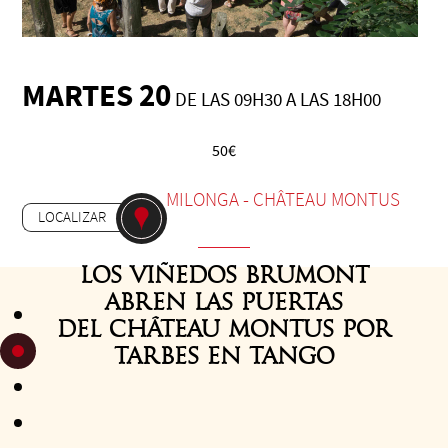
MARTES 20
DE LAS 09H30 A LAS 18H00
50€
-
MILONGA
CHÂTEAU MONTUS
LOCALIZAR
Los viñedos Brumont
abren las puertas
del Château Montus por
Tarbes en Tango
Esta jornada de excepción concebida para los tangueros les