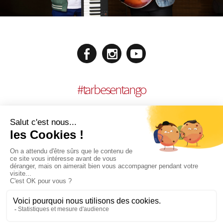
#
tarbesentango
MENCIONES LEGALES
REALISACIÓN:
AGENCE MULTIMEDIA OTIDEA