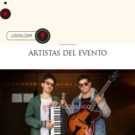
DE LAS 18H30 A LAS 19H30
Gratuit
-
APERO-TANGO
JARDIN MASSEY
LOCALIZAR
Artistas del evento
C'EST PICÓ TANGO