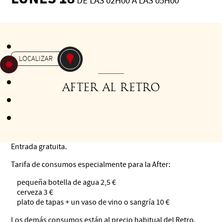
DE LAS 02H00 A LAS 05H00
Gratuit
-
AFTER
LE RÉTRO CLUB
LOCALIZAR
AFTER AL RETRO
Al final de la milonga en el Halle, a las 2:00, prolonga la
velada en el Retro:
Entrada gratuita.
Tarifa de consumos especialmente para la After:
pequeña botella de agua 2,5 €
cerveza 3 €
plato de tapas + un vaso de vino o sangría 10 €
Los demás consumos están al precio habitual del Retro.