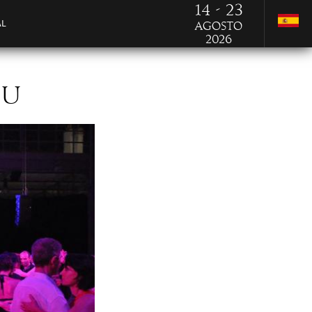
14 - 23
AL
Agosto
2026
EU