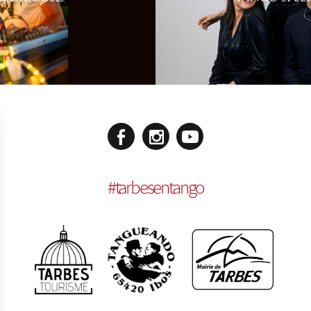
#
tarbesentango