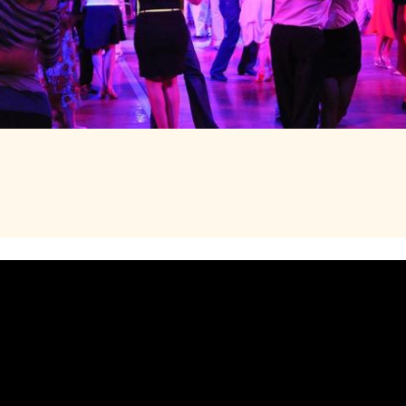
DE LAS 23H00 A LAS 05H00
16€ (+ fr
E MARCADIEU