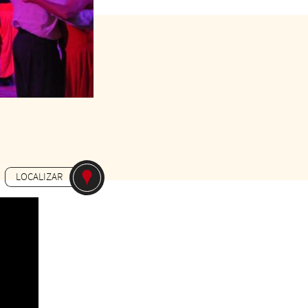
ais achat en ligne)
LOCALIZAR