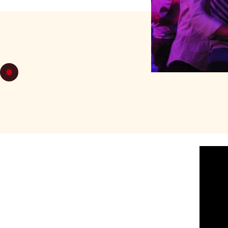
JUEVES 20
MILONGA
HALL
-