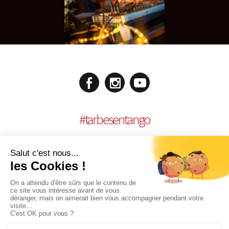
#
tarbesentango