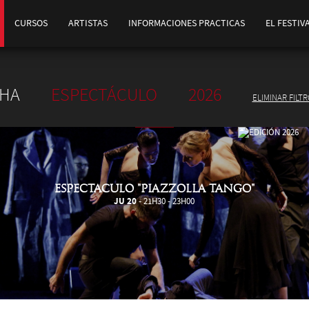
CURSOS
ARTISTAS
INFORMACIONES PRACTICAS
EL FESTIV
CHA
ESPECTÁCULO
2026
ELIMINAR FILT
ESPECTACULO "PIAZZOLLA TANGO"
JU 20
- 21H30 - 23H00