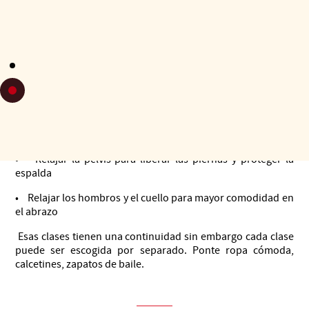
ejercicios y prácticas para utilizar esta conciencia corporal
al bailar le permitirán dominar mejor los elementos
específicos de los diferentes roles y desarrollar una danza
más activa y sensible.
4 talleres corporales en torno al tango argentino:
• Conciencia del cuerpo en movimiento para liberar
tensiones
• Comodidad, estabilidad y expresividad de los pies
• Relajar la pelvis para liberar las piernas y proteger la
espalda
• Relajar los hombros y el cuello para mayor comodidad en
el abrazo
Esas clases tienen una continuidad sin embargo cada clase
puede ser escogida por separado. Ponte ropa cómoda,
calcetines, zapatos de baile.