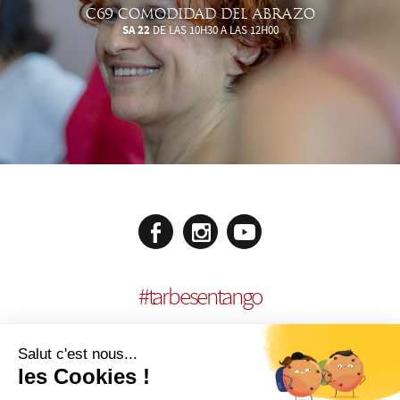
C69 COMODIDAD DEL ABRAZO
SA 22
DE LAS 10H30 A LAS 12H00
#
tarbesentango