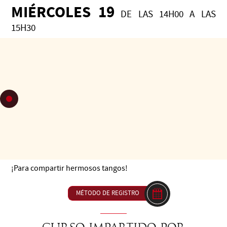
MIÉRCOLES 19
DE LAS 14H00 A LAS
15H30
23€ ou inclus dans forfait (package)
C29 Taller « Del cuerpo, al tango... » - Conciencia del cuerpo
en movimiento para liberar tensiones
De la cabeza a los pies, despertar la conciencia corporal
para conectar mejor con el cuerpo, detectar tensiones y
permitir su liberación... Para bailar con un cuerpo más ágil,
mejor conectado con tu pareja, en una escucha y una guía
tranquilas.
¡Para compartir hermosos tangos!
MÉTODO DE REGISTRO