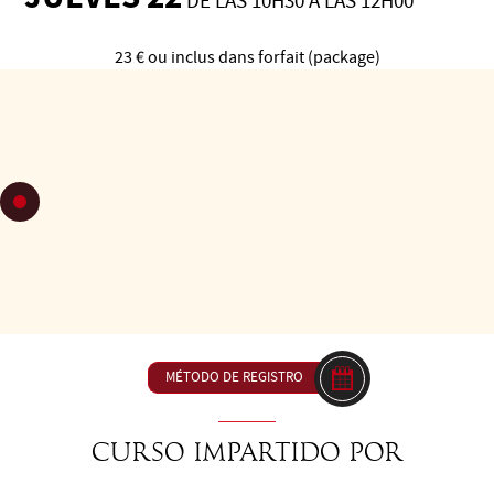
DE LAS 10H30 A LAS 12H00
23 € ou inclus dans forfait (package)
C 45: Eje Equilibre Espiral
C 45 : Eje Equilibre Espiral
Experimentar en su verticalidad un eje sólido, estable, sin
tensiones será útil en las 2 funciones:
Para una guía clara que invita a jugar suavemente alrededor
del eje..
MÉTODO DE REGISTRO
Curso impartido por