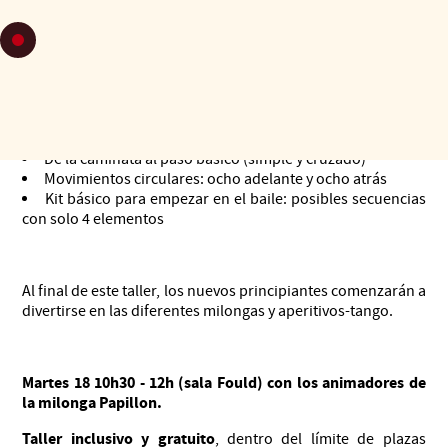
Maria Belén and Gustavo, maestros reconocidos
internacionalmente, forman a los principiantes.
El ABC del Tango: cambio de peso, abrazo, conexión y
marcha
De la caminata al paso básico (simple y cruzado)
Movimientos circulares: ocho adelante y ocho atrás
Kit básico para empezar en el baile: posibles secuencias
con solo 4 elementos
Al final de este taller, los nuevos principiantes comenzarán a
divertirse en las diferentes milongas y aperitivos-tango.
Martes 18 10h30 - 12h (sala Fould) con los animadores de
la milonga Papillon.
Taller inclusivo y gratuito
, dentro del límite de plazas