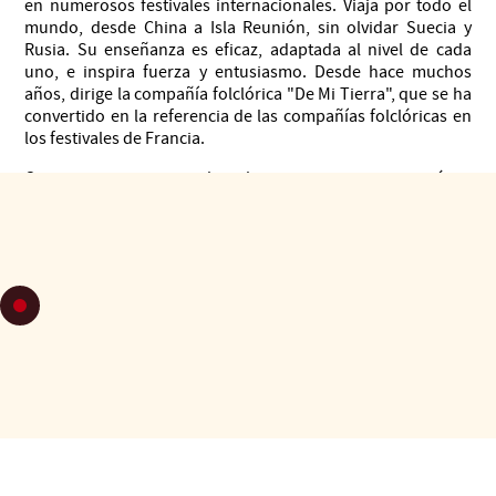
en numerosos festivales internacionales. Viaja por todo el
mundo, desde China a Isla Reunión, sin olvidar Suecia y
Rusia. Su enseñanza es eficaz, adaptada al nivel de cada
uno, e inspira fuerza y entusiasmo. Desde hace muchos
años, dirige la compañía folclórica "De Mi Tierra", que se ha
convertido en la referencia de las compañías folclóricas en
los festivales de Francia.
Comparte y promueve la cultura argentina con pasión y
generosidad.
María y Gustavo
María y Gustavo son amigos y colegas desde hace mucho
tiempo: su colaboración comenzó en 2004 con una serie de
espectáculos. Ambos son artistas comprometidos,
apasionados por su cultura y por compartir.
¡Venga a descubrirlos!